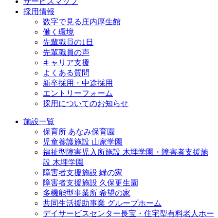
サービスマップ
採用情報
数字で見る庄内厚生館
働く環境
先輩職員の1日
先輩職員の声
キャリア支援
よくある質問
新卒採用・中途採用
エントリーフォーム
採用についてのお知らせ
施設一覧
保育所 あなみ保育園
児童養護施設 山家学園
福祉型障害児入所施設 木埋学園・障害者支援施
設 木埋学園
障害者支援施設 緑の家
障害者支援施設 久保更生園
多機能型事業所 希望の家
共同生活援助事業 グループホーム
デイサービスセンター長宝・住宅型有料老人ホー