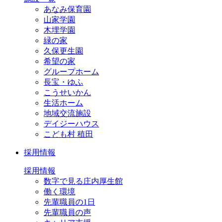
あなみ保育園
山家学園
木埋学園
緑の家
久保更生園
希望の家
グループホーム
長宝・ゆふ
こうせいかん
生活ホーム
地域交流施設
デイジーハウス
こども村 稙田
採用情報
採用情報
数字で見る庄内厚生館
働く環境
先輩職員の1日
先輩職員の声