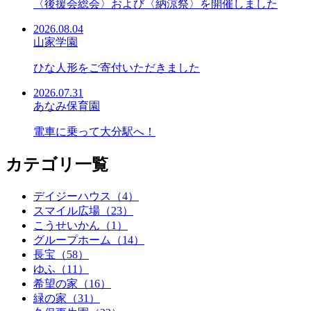
〈後援会総会〉および〈納涼祭〉を開催しました
2026.08.04
山家学園
ひな人形をご寄付いただきました
2026.07.31
あなみ保育園
電車に乗って大分駅へ！
カテゴリ一覧
デイジーハウス（4）
スマイル広場（23）
こうせいかん（1）
グループホーム（14）
長宝（58）
ゆふ（11）
希望の家（16）
緑の家（31）