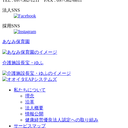
TEL : 097-582-1211 FAX : 097-582-8811
法人SNS
採用SNS
あなみ保育園
介護施設
長宝・ゆふ
私たちについて
理念
沿革
法人概要
情報公開
健康経営優良法人認定への取り組み
サービスマップ