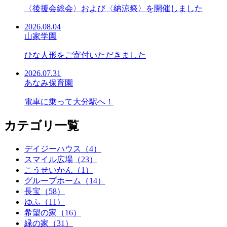
〈後援会総会〉および〈納涼祭〉を開催しました
2026.08.04
山家学園
ひな人形をご寄付いただきました
2026.07.31
あなみ保育園
電車に乗って大分駅へ！
カテゴリ一覧
デイジーハウス（4）
スマイル広場（23）
こうせいかん（1）
グループホーム（14）
長宝（58）
ゆふ（11）
希望の家（16）
緑の家（31）