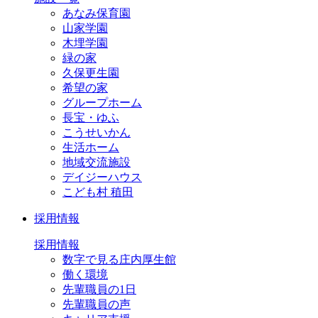
あなみ保育園
山家学園
木埋学園
緑の家
久保更生園
希望の家
グループホーム
長宝・ゆふ
こうせいかん
生活ホーム
地域交流施設
デイジーハウス
こども村 稙田
採用情報
採用情報
数字で見る庄内厚生館
働く環境
先輩職員の1日
先輩職員の声