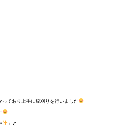
かっており上手に稲刈りを行いました
た
や
」と