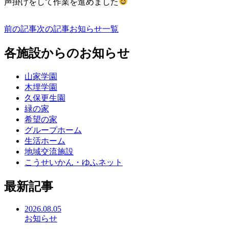
声掛けをして作業を進めました
前の記事
次の記事
お知らせ一覧
各施設からのお知らせ
山家学園
木埋学園
久保更生園
緑の家
希望の家
グループホーム
生活ホーム
地域交流施設
こうせいかん・ゆふネット
最新記事
2026.08.05
お知らせ