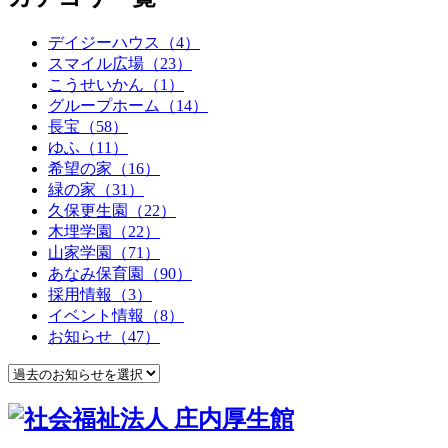
デイジーハウス（4）
スマイル広場（23）
こうせいかん（1）
グループホーム（14）
長宝（58）
ゆふ（11）
希望の家（16）
緑の家（31）
久保更生園（22）
木埋学園（22）
山家学園（71）
あなみ保育園（90）
採用情報（3）
イベント情報（8）
お知らせ（47）