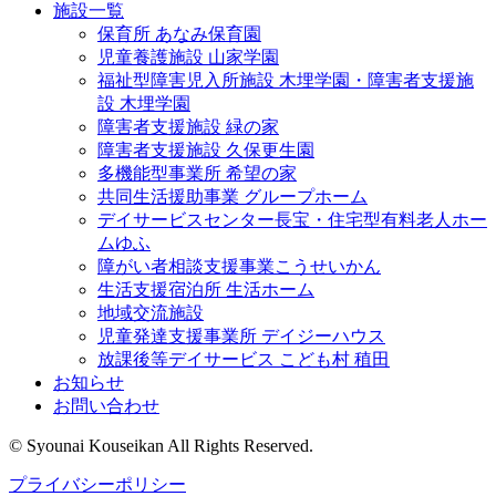
施設一覧
保育所 あなみ保育園
児童養護施設 山家学園
福祉型障害児入所施設 木埋学園・障害者支援施
設 木埋学園
障害者支援施設 緑の家
障害者支援施設 久保更生園
多機能型事業所 希望の家
共同生活援助事業 グループホーム
デイサービスセンター長宝・住宅型有料老人ホー
ムゆふ
障がい者相談支援事業こうせいかん
生活支援宿泊所 生活ホーム
地域交流施設
児童発達支援事業所 デイジーハウス
放課後等デイサービス こども村 稙田
お知らせ
お問い合わせ
© Syounai Kouseikan All Rights Reserved.
プライバシーポリシー