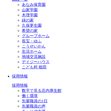
あなみ保育園
山家学園
木埋学園
緑の家
久保更生園
希望の家
グループホーム
長宝・ゆふ
こうせいかん
生活ホーム
地域交流施設
デイジーハウス
こども村 稙田
採用情報
採用情報
数字で見る庄内厚生館
働く環境
先輩職員の1日
先輩職員の声